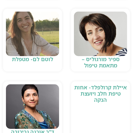
ספיר מורגוליס –
לוטם לם- מטפלת
מתאמת טיפול
איילת קרולפלד- אחות
טיפת חלב ויועצת
הנקה
ד”ר אורנה גריבובה