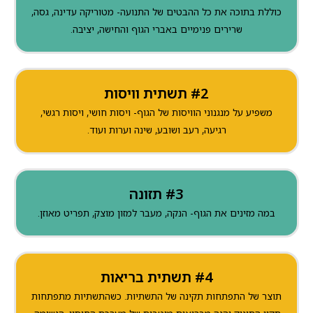
כוללת בתוכה את כל ההבטים של התנועה- מטוריקה עדינה, גסה,
שרירים פנימיים באברי הגוף והחישה, יציבה.
#2 תשתית וויסות
משפיע על מנגנוני הוויסות של הגוף- ויסות חושי, ויסות רגשי,
רגיעה, רעב ושובע, שינה וערות ועוד.
#3 תזונה
במה מזינים את הגוף- הנקה, מעבר למזון מוצק, תפריט מאוזן.
#4 תשתית בריאות
תוצר של התפתחות תקינה של התשתיות. כשהתשתיות מתפתחות