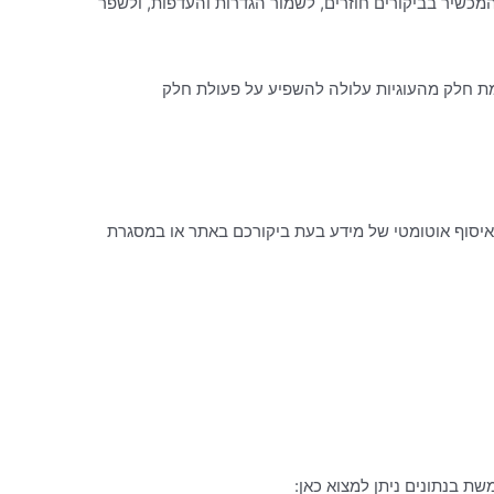
מכשיר שבו אתם משתמשים. קובצי Cookie מאפשרים לאתר לזהות את המכשיר בביקורים חוזרים, לשמור הגדרות והעדפות, ולשפר
נהל את הגדרות ה-Cookie בדפדפן שלהם, ולבחור אם לאפשר או לחסום סוגים מסוימים של קובצי Cookie. חסימת חלק מהעוגיות עלולה להשפיע על פעולת חלק
וגיות (Cookies), במשואות רשת ובטכנולוגיות דומות לאיסוף אוטומטי של מידע בעת ביקורכם באתר או במסגרת