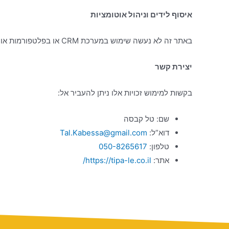
איסוף לידים וניהול אוטומציות
באתר זה לא נעשה שימוש במערכת CRM או בפלטפורמות אוטומציה לאיסוף לידים. כל פניה שתתקבל תטופל ישירות ללא העברה אוטומטית למערכות צד שלישי.
יצירת קשר
בקשות למימוש זכויות אלו ניתן להעביר אל:
שם: טל קבסה
דוא”ל:
Tal.Kabessa@gmail.com
טלפון:
050-8265617
אתר:
https://tipa-le.co.il/