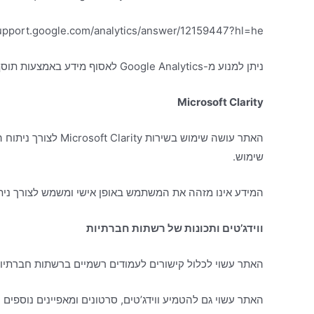
support.google.com/analytics/answer/12159447?hl=he
ניתן למנוע מ-Google Analytics לאסוף מידע באמצעות תוסף דפדפן לביטול הסכמה. התקנת התוסף אינה מונעת איסוף מידע לצורכי תפעול האתר או העברתו לשירותי ניתוח אחרים.
Microsoft Clarity
האתר עושה שימוש ב
שימוש.
המידע אינו מזהה את המשתמש באופן אישי ומשמש לצורך ניתוח סטטיסטי בלב
ווידג’טים ותכונות של רשתות חברתיות
האתר עשוי לכלול קישורים לעמודים רשמיים ברשתות חברתיות כגון TikTok, LinkedIn, Facebook, Instagram, YouTube ואחרות, בהתאם למדיניות הפרטיות 
האתר עשוי גם להטמיע ווידג’טים, סרטונים ומאפיינים נוספים המסופקים