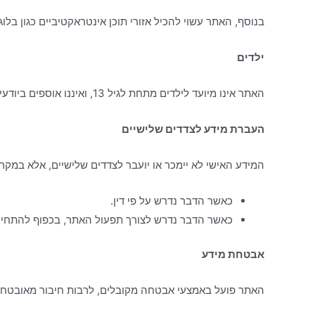
בנוסף, האתר עשוי להכיל אזורי תוכן אינטראקטיביים כגון בל
ילדים
האתר אינו מיועד לילדים מתחת לגיל 13, ואיננו אוספים ביודעין מידע אישי עליהם, למעט כאשר הדבר נדרש כחלק ממתן שירותים בהתאם לחוק.
העברת מידע לצדדים שלישיים
המידע האישי לא יימכר או יועבר לצדדים שלישיים, אלא במקר
כאשר הדבר נדרש על פי דין.
כאשר הדבר נדרש לצורך תפעול האתר, בכפוף להתחיי
אבטחת מידע
האתר פועל באמצעי אבטחה מקובלים, לרבות חיבור מאובטח (HTTPS), עדכוני מערכת שוטפים, והגבלת גישה למידע אישי אך ורק למורשים לכך. עם זאת, לא ניתן להבטיח הגנה מוחל