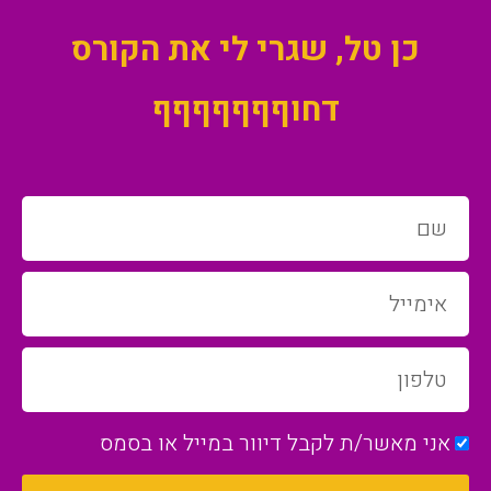
כן טל, שגרי לי את הקורס
דחוףףףףףףף
אני מאשר/ת לקבל דיוור במייל או בסמס