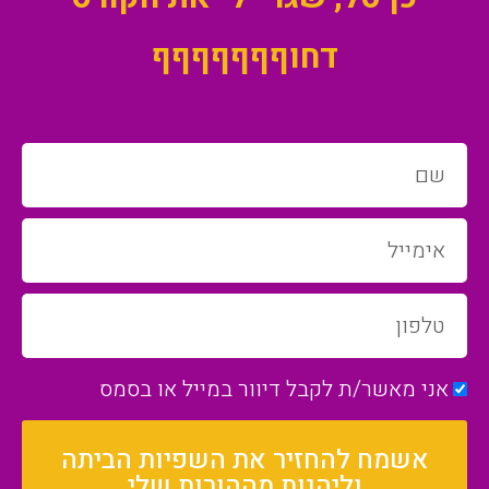
דחוףףףףףףף
אני מאשר/ת לקבל דיוור במייל או בסמס
אשמח להחזיר את השפיות הביתה
וליהנות מההורות שלי