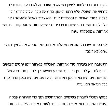
להרדם וגם כדי לחזור לישון כשהוא מתעורר. זה לא הרעב שגורם לו
לדרוש את האוכל, אלא הרצון לישון. כתוצאה מכך עלול להיווצר לו
בלבול בסדר הארוחות ובכמויות אותן הוא צריך לאכול ולמעשה נוצר
בלבול בתחושות הפנימיות ובצרכים- כי יש ארוחות שמספקות רעב ויש
ארוחות שמספקות שינה.
אני בטוחה שברגע הזה את שואלת: אם התינוק מבקש אוכל, איך תדעי
שהוא לא רעב?
התשובה היא ביצירת סדר ארוחות. האכלות במרווחי זמן יחסים קבועים
יסייעו לתינוק להבחין בין רעב ושובע ויסייעו לך להבין מה טיבה של
הדרישה. אם היא באזור זמן הארוחה- הוא רעב. אם היא בזמן ההרדמות
ככל הנראה הוא עייף.
בנוסף תוכלי להבחין בשינויים המתרחשים תוך כדי הארוחה עצמה.
שינויים המעידים על אכילה מתוך רעב לעומת אכילה לצורך הרגעה.