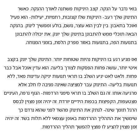
בואי נדבר על הנקה. קצב היניקות משתנה לאורך ההנקה. כאשר
התינוק שלך רעב- היניקות שלו קצובות, רתמיות, יעילות- הוא פעיל
ואוכל בתאבון. בין לבין הוא עוצר, נושם, בולע וממשיך לינוק. בהנקה
הבאה תוכלי ממש להתבונן בתינוק שלך יונק. את יכולה להתבונן
בתנועות הפה, בתנועות באזור מפרק הלסת, בזמני המנוחה.
ואז מגיע רגע בו היניקות נהיות שטוחות יותר. התינוק שלך יונק בקצב
איטי יותר, עושה פחות הפסקות לצורך בליעה. הוא עדין אוכל אבל כבר
פחות. ולאט לאט יגיע השלב בו תראי תנועות יניקה עדינות מאד, ללא
תנועות בליעה- התינוק עבר למציצה שאינה מניבה לו חלב אלא
מרגיעה אותו. זה גם השלב בו תראי סימני הרדמות- הגוף נרפה, העיניים
מצטעפות, הקפיצות בכפות הידיים יורדת. זה יהיה זמן מצוין לבסס
הרגל תומך שינה- לנתק את התינוק מהשד לפני שהוא נרדם כך
שימשיך את התהליך ההרדמות באופן עצמאי ללא תלות בשד. זה יהיה
זמן מצוין להציע לו מוצץ להמשך תהליך ההרדמות.