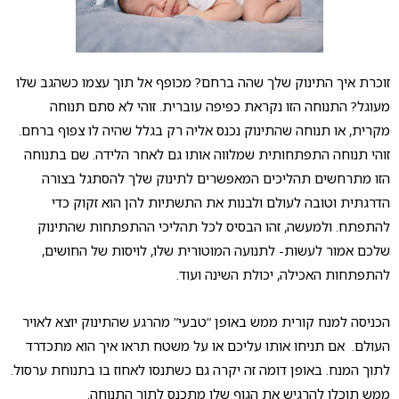
זוכרת איך התינוק שלך שהה ברחם? מכופף אל תוך עצמו כשהגב שלו
מעוגל? התנוחה הזו נקראת כפיפה עוברית. זוהי לא סתם תנוחה
מקרית, או תנוחה שהתינוק נכנס אליה רק בגלל שהיה לו צפוף ברחם.
זוהי תנוחה התפתחותית שמלווה אותו גם לאחר הלידה. שם בתנוחה
הזו מתרחשים תהליכים המאפשרים לתינוק שלך להסתגל בצורה
הדרגתית וטובה לעולם ולבנות את התשתיות להן הוא זקוק כדי
להתפתח. ולמעשה, זהו הבסיס לכל תהליכי ההתפתחות שהתינוק
שלכם אמור לעשות- לתנועה המוטורית שלו, לויסות של החושים,
להתפתחות האכילה, יכולת השינה ועוד.
הכניסה למנח קורית ממש באופן “טבעי” מהרגע שהתינוק יוצא לאויר
העולם. אם תניחו אותו עליכם או על משטח תראו איך הוא מתכדרד
לתוך המנח. באופן דומה זה יקרה גם כשתנסו לאחוז בו בתנוחת ערסול.
ממש תוכלו להרגיש את הגוף שלו מתכנס לתוך התנוחה.