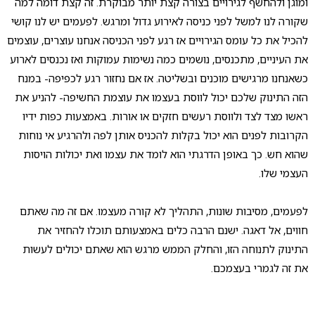
ומוגן ולהחשף לגירויים בצורה קצת יותר מבוקרת. זה קצת דומה למה
שקורה לנו למשל לפני כניסה לאירוע גדול ומרגש. לפעמים יש לנו קושי
להכיל את כל עומס הגירויים אז רגע לפני הכניסה אנחנו עוצרים, עוצמים
את העיניים, מתכנסים, נושמים כמה נשימות עמוקות ואז נכנסים לארוע
כשאנחנו מרגישים מוכנים ובשליטה. אז אם נחזור רגע לכפיפה- במנח
הזה התינוק שלכם יכול לווסת בעצמו את עוצמת החשיפה- להניע את
ראשו מצד לצד ולווסת רעשים חזקים או אורות. באמצעות כפות ידיו
הקרובות לפנים הוא יכול בקלות להכניס אותן לפה ולהרגיע אי נוחות
שהוא חש. כך באופן הדרגתי הוא לומד את עצמו ואת יכולות הויסות
העצמי שלו.
לפעמים, מסיבות שונות, התהליך לא קורה מעצמו. אם זה מה שאתם
חווים, אל דאגה. ישנם הרבה כלים באמצעותם תוכלו להחזיר את
התינוק לתנוחה הזו, והחלק הממש מרגש הוא שאתם יכולים לעשות
את זה לגמרי בעצמכם.