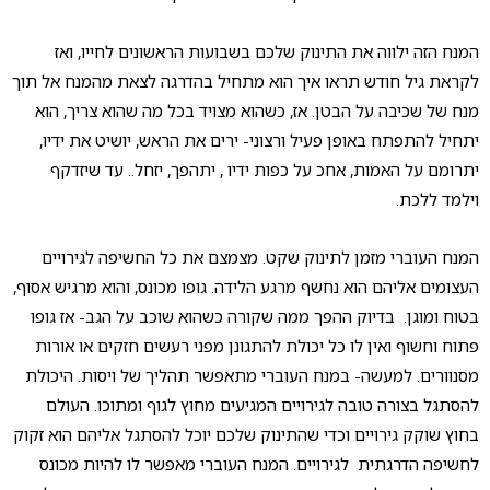
המנח הזה ילווה את התינוק שלכם בשבועות הראשונים לחייו, ואז
לקראת גיל חודש תראו איך הוא מתחיל בהדרגה לצאת מהמנח אל תוך
מנח של שכיבה על הבטן. אז, כשהוא מצויד בכל מה שהוא צריך, הוא
יתחיל להתפתח באופן פעיל ורצוני- ירים את הראש, יושיט את ידיו,
יתרומם על האמות, אחכ על כפות ידיו , יתהפך, יזחל.. עד שיזדקף
וילמד ללכת.
המנח העוברי מזמן לתינוק שקט. מצמצם את כל החשיפה לגירויים
העצומים אליהם הוא נחשף מרגע הלידה. גופו מכונס, והוא מרגיש אסוף,
בטוח ומוגן. בדיוק ההפך ממה שקורה כשהוא שוכב על הגב- אז גופו
פתוח וחשוף ואין לו כל יכולת להתגונן מפני רעשים חזקים או אורות
מסנוורים. למעשה- במנח העוברי מתאפשר תהליך של ויסות. היכולת
להסתגל בצורה טובה לגירויים המגיעים מחוץ לגוף ומתוכו. העולם
בחוץ שוקק גירויים וכדי שהתינוק שלכם יוכל להסתגל אליהם הוא זקוק
לחשיפה הדרגתית לגירויים. המנח העוברי מאפשר לו להיות מכונס