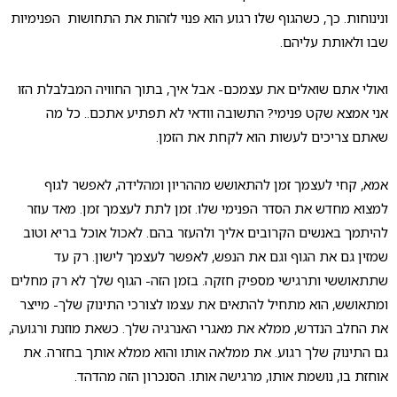
ונינוחות. כך, כשהגוף שלו רגוע הוא פנוי לזהות את התחושות הפנימיות
שבו ולאותת עליהם.
ואולי אתם שואלים את עצמכם- אבל איך, בתוך החוויה המבלבלת הזו
אני אמצא שקט פנימי? התשובה וודאי לא תפתיע אתכם.. כל מה
שאתם צריכים לעשות הוא לקחת את הזמן.
אמא, קחי לעצמך זמן להתאושש מההריון ומהלידה, לאפשר לגוף
למצוא מחדש את הסדר הפנימי שלו. זמן לתת לעצמך זמן. מאד עוזר
להיתמך באנשים הקרובים אליך ולהעזר בהם. לאכול אוכל בריא וטוב
שמזין גם את הגוף וגם את הנפש, לאפשר לעצמך לישון. רק עד
שתתאוששי ותרגישי מספיק חזקה. בזמן הזה- הגוף שלך לא רק מחלים
ומתאושש, הוא מתחיל להתאים את עצמו לצורכי התינוק שלך- מייצר
את החלב הנדרש, ממלא את מאגרי האנרגיה שלך. כשאת מוזנת ורגועה,
גם התינוק שלך רגוע. את ממלאה אותו והוא ממלא אותך בחזרה. את
אוחזת בו, נושמת אותו, מרגישה אותו. הסנכרון הזה מהדהד.