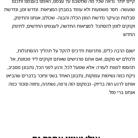
קיים יותר. נראה שכל מה שחשבנו על עצמנו, האמנו בעצמנו ותכננו
שנעשה- חסר משמעות ולא עומד במבחן המציאות. ונדרש זמן, ונדרשת
סבלנות ובעיקר נדרשת המון הכלה והבנה- שכולנו, אנחנו והתינוק,
זקוקים לזמן להסתגל. למציאות החדשה, לעצמינו החדשים, לתינוק
החדש.
ישנם הרבה כלים, פתרונות ודרכים להקל על תהליך ההסתגלות,
ולכולם יש מקום, ואם אתם מרגישים שאתם זקוקים ליד מכוונת, אל
תהססו לפנות לעזרה. אלא שמעל לכל, ורגע לפני הכל, נתבונן מסביב,
ניקח כמה נשימות עמוקות, נתבונן האחד בשני וניזכר בדברים שהביאו
אותנו לרגע הזה בדיוק- ובמקום הזה נרפה, נשתהה, נחווה ונזכור כמה
אנחנו ברי מזל.