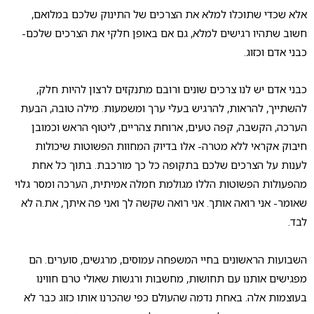
אלא שכדי שתוכלו למלא את הצרכים של התינוק שלכם במלואם,
חשוב שתהיו רגישים למלא, גם אם באופן חלקי את הצרכים שלכם-
כבני אדם וכזוג.
כבני אדם יש לנו צרכים שונים ורובם מתנקזים לרצון להיות חלק,
להשתייך, להראות, להרגיש בעלי ערך ומשמעות. מילה טובה, הבעת
הערכה, הקשבה, קפה טעים, ארוחת צהריים, ליטוף הראש וכמובן
חיבוק אקראי ללא מטרה- אלו בדיוק המחוות הפשוטות שיכולות
לענות על הצרכים שלכם בתקופה כל כך מורכבת. בתוך כל אחת
מהפעולות הפשוטות הללו מגולמת חמלה אמיתית, הערכה ומסר גלוי
שאומר- אני רואה אותך. אני רואה שקשה לך ואני פה איתך, את.ה לא
לבד.
השבועות הראשונים בחיי המשפחה עמוסים, מרגשים, סוערים. הם
מפגישים אותנו עם תחושות, מחשבות ורגשות שאולי טרם חווינו
בעוצמות אלה. באחת נדמה שהעולם כפי שהכרנו אותו כזוג כבר לא