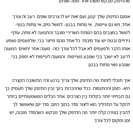
שהתינוק מבקש משהו אחר ממה שנתנו.
אמנם התינוק שלך קטן, ועם זאת יש לו צרכים שונים. רעב זה צורך
אחד, ויש גם עייפות, אי נוחות בבטן- למשל גזים, אי נוחות בגוף-
למשל במצבים בהם המתח השרירי מוגבר והתנועה לא נוחה, עודף
גירויים ובטח יש עוד סיבות. כל אחד מהם מייצר בכי, שלפעמים נשמע
אותו הדבר ולפעמים לא אבל לכל צורך כזה- מענה אחר יתאים. המענה
לרעב לא ישכך בכי שנובע מעייפות. והמענה לעייפות לא יספק בכי
שנובע מאי נוחות בבטן.
איך תוכלי לזהות מה התינוק שלך צריך ברגע זה? התשובה הקצרה
היא- הזמן וההתנסות. ככל שההכרות בינך ובין התינוק שלך תעמיק כך
גם תבחיני יותר בקלות בין הצרכים. אחד הכלים המשמעותיים ביותר
להקל על התהליך הוא ליצור סדר בתוך היום. סדר יום שיאפשר לך
להבין בצורה קלה יותר מה התינוק שלך מבקש. כשהסדר מובנה, יש
זמן ומקום לכל צורך.