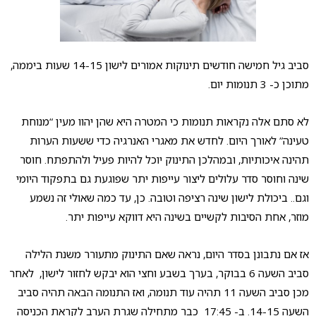
סביב גיל חמישה חודשים תינוקות אמורים לישון 14-15 שעות ביממה,
מתוכן כ- 3 תנומות יום.
לא סתם אלה נקראות תנומות כי המטרה היא שהן יהוו מעין “מנוחת
טעינה” לאורך היום. לחדש את מאגרי האנרגיה כדי ששעות הערות
תהינה איכותיות, ובמהלכן התינוק יוכל להיות פעיל ולהתפתח. חוסר
שינה וחוסר סדר עלולים ליצור עייפות יתר שפוגעת גם בתפקוד היומי
וגם.. ביכולת לישון שינה רציפה וטובה. כן, עד כמה שאולי זה נשמע
מוזר, אחת הסיבות לקשיים בשינה היא דווקא עייפות יתר.
אז אם נתבונן בסדר היום, נראה שאם התינוק מתעורר משנת הלילה
סביב השעה 6 בבוקר, בערך בשבע וחצי הוא יבקש לחזור לישון, לאחר
מכן סביב השעה 11 תהיה עוד תנומה, ואז התנומה הבאה תהיה סביב
השעה 14-15. ב- 17:45 כבר מתחילה שגרת הערב לקראת הכניסה