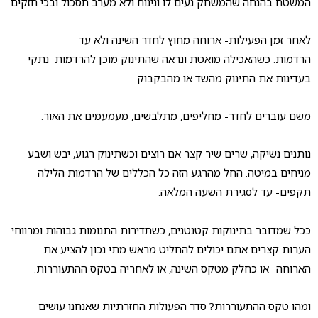
המשטח בהנחה שהמשחק נעים לו ונינוח ולא מערב תסכול ובכי חזקים.
לאחר זמן הפעילות- ארוחה מחוץ לחדר השינה ולא עד
הרדמות. כשהאכילה מואטת ונראה שהתינוק מוכן להרדמות נתקי
בעדינות את התינוק מהשד או מהבקבוק.
משם עוברים לחדר- מחליפים, מתלבשים, מעמעמים את האור.
נותנים נשיקה, שרים שיר קצר אם רוצים וכשתינוק רגוע, יבש ושבע-
מניחים במיטה. החל מהרגע הזה כל הכללים של הרדמות הלילה
תקפים- עד לסגירת השעה המלאה.
ככל שמדובר בתינוקות קטנטנים, כשתדירות התנומות גבוהות ומרווחי
הערות קצרים אתם יכולים להחליט מראש מתי נכון להציע את
הארוחה- או כחלק מטקס השינה, או לאחריה בטקס ההתעוררות.
ומהו טקס ההתעוררות? סדר הפעולות החזרתיות שאנחנו עושים