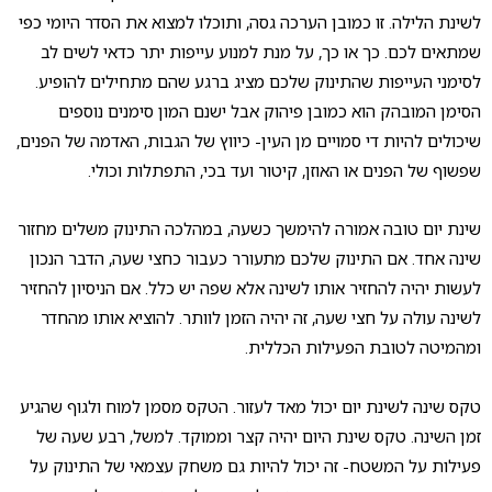
לשינת הלילה. זו כמובן הערכה גסה, ותוכלו למצוא את הסדר היומי כפי
שמתאים לכם. כך או כך, על מנת למנוע עייפות יתר כדאי לשים לב
לסימני העייפות שהתינוק שלכם מציג ברגע שהם מתחילים להופיע.
הסימן המובהק הוא כמובן פיהוק אבל ישנם המון סימנים נוספים
שיכולים להיות די סמויים מן העין- כיווץ של הגבות, האדמה של הפנים,
שפשוף של הפנים או האוזן, קיטור ועד בכי, התפתלות וכולי.
שינת יום טובה אמורה להימשך כשעה, במהלכה התינוק משלים מחזור
שינה אחד. אם התינוק שלכם מתעורר כעבור כחצי שעה, הדבר הנכון
לעשות יהיה להחזיר אותו לשינה אלא שפה יש כלל. אם הניסיון להחזיר
לשינה עולה על חצי שעה, זה יהיה הזמן לוותר. להוציא אותו מהחדר
ומהמיטה לטובת הפעילות הכללית.
טקס שינה לשינת יום יכול מאד לעזור. הטקס מסמן למוח ולגוף שהגיע
זמן השינה. טקס שינת היום יהיה קצר וממוקד. למשל, רבע שעה של
פעילות על המשטח- זה יכול להיות גם משחק עצמאי של התינוק על